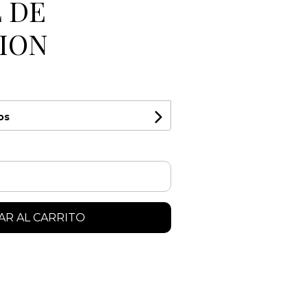
 DE
ION
os
R AL CARRITO