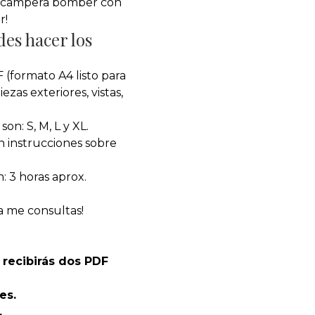
ia campera bomber con
r!
des hacer los
(formato A4 listo para
ezas exteriores, vistas,
on: S, M, L y XL.
 instrucciones sobre
 3 horas aprox.
 me consultas!
 recibirás dos PDF
es.
.