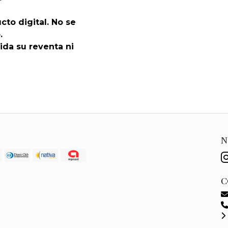
cto digital. No se
.
ida su reventa ni
N
C